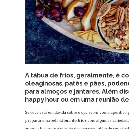
A tábua de frios, geralmente, é c
oleaginosas, patês e pães, pode
para almoços e jantares. Além d
happy hour ou em uma reunião de 
Se você está em dúvida sobre o que servir como aperitivo 
preparar uma bela
tábua de frios
com algumas variedades
agradar bastante à maioria das pessoas, além de ser rápida