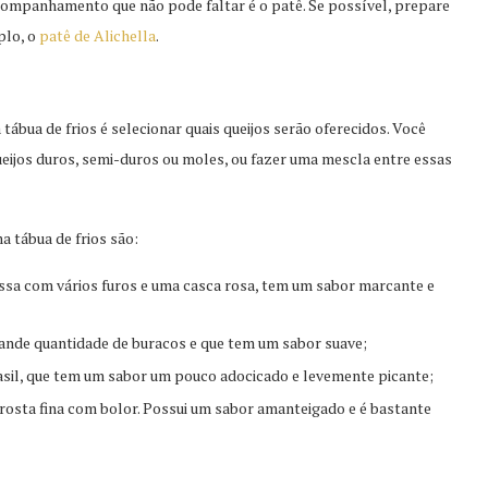
ompanhamento que não pode faltar é o patê. Se possível, prepare
plo, o
patê de Alichella
.
bua de frios é selecionar quais queijos serão oferecidos. Você
eijos duros, semi-duros ou moles, ou fazer uma mescla entre essas
 tábua de frios são:
ssa com vários furos e uma casca rosa, tem um sabor marcante e
rande quantidade de buracos e que tem um sabor suave;
asil, que tem um sabor um pouco adocicado e levemente picante;
rosta fina com bolor. Possui um sabor amanteigado e é bastante