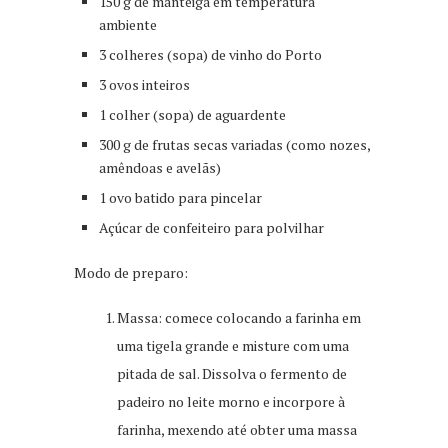
150 g de manteiga em temperatura
ambiente
3 colheres (sopa) de vinho do Porto
3 ovos inteiros
1 colher (sopa) de aguardente
300 g de frutas secas variadas (como nozes,
amêndoas e avelãs)
1 ovo batido para pincelar
Açúcar de confeiteiro para polvilhar
Modo de preparo:
Massa: comece colocando a farinha em
uma tigela grande e misture com uma
pitada de sal. Dissolva o fermento de
padeiro no leite morno e incorpore à
farinha, mexendo até obter uma massa