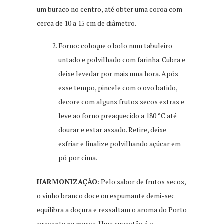
um buraco no centro, até obter uma coroa com
cerca de 10 a 15 cm de diâmetro.
Forno: coloque o bolo num tabuleiro
untado e polvilhado com farinha. Cubra e
deixe levedar por mais uma hora. Após
esse tempo, pincele com o ovo batido,
decore com alguns frutos secos extras e
leve ao forno preaquecido a 180 °C até
dourar e estar assado. Retire, deixe
esfriar e finalize polvilhando açúcar em
pó por cima.
HARMONIZAÇÃO
: Pelo sabor de frutos secos,
o vinho branco doce ou espumante demi-sec
equilibra a doçura e ressaltam o aroma do Porto
presente na massa. Uma sugestão é o