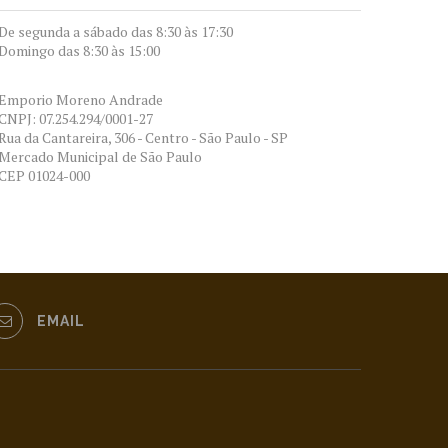
De segunda a sábado das 8:30 às 17:30
Domingo das 8:30 às 15:00
Emporio Moreno Andrade
CNPJ: 07.254.294/0001-27
Rua da Cantareira, 306 - Centro - São Paulo - SP
Mercado Municipal de São Paulo
CEP 01024-000
EMAIL