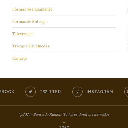
Formas de Pagamento
Formas de Entrega
Televendas
Trocas e Devoluções
Contato
EBOOK
TWITTER
INSTAGRAM
@2024 - Banca do Ramon. Todos os direitos reservados
TOPO