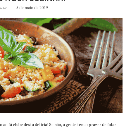
ousa
5 de maio de 2019
o ao fã clube desta delícia! Se não, a gente tem o prazer de falar