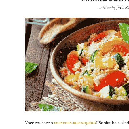
written by
Júlia S
Você conhece o
couscous marroquino
? Se sim, bem-vind