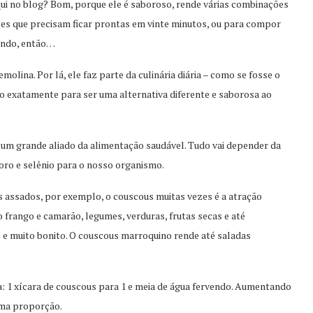
qui no blog? Bom, porque ele é saboroso, rende várias combinações
ições que precisam ficar prontas em vinte minutos, ou para compor
lendo, então…
olina. Por lá, ele faz parte da culinária diária – como se fosse o
do exatamente para ser uma alternativa diferente e saborosa ao
 é um grande aliado da alimentação saudável. Tudo vai depender da
oro e selênio para o nosso organismo.
ssados, por exemplo, o couscous muitas vezes é a atração
 frango e camarão, legumes, verduras, frutas secas e até
 e muito bonito. O couscous marroquino rende até saladas
: 1 xícara de couscous para 1 e meia de água fervendo. Aumentando
sma proporção.