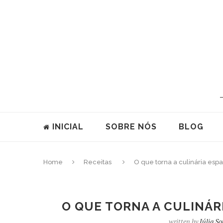
INICIAL
SOBRE NÓS
BLOG
Home
Receitas
O que torna a culinária esp
O QUE TORNA A CULINÁR
written by
Júlia S