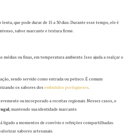
enta, que pode durar de 15 a 30 dias. Durante esse tempo, ele é
tenso, sabor marcante e textura firme.
as médias ou finas, em temperatura ambiente. Isso ajuda a realçar o
mação, sendo servido como entrada ou petisco. É comum
orizando os sabores dos
embutidos portugueses
.
evemente ou incorporado a receitas regionais. Nesses casos, o
tugal
, mantendo sua identidade marcante.
tá ligado a momentos de convívio e refeições compartilhadas.
valorizar sabores artesanais.