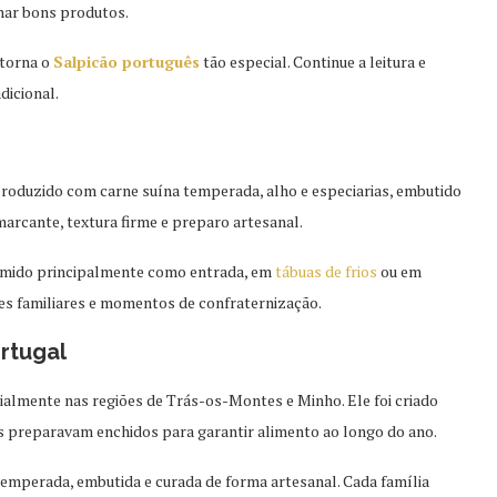
har bons produtos.
 torna o
Salpicão português
tão especial. Continue a leitura e
dicional.
produzido com carne suína temperada, alho e especiarias, embutido
 marcante, textura firme e preparo artesanal.
umido principalmente como entrada, em
tábuas de frios
ou em
ões familiares e momentos de confraternização.
rtugal
ialmente nas regiões de Trás-os-Montes e Minho. Ele foi criado
s preparavam enchidos para garantir alimento ao longo do ano.
 temperada, embutida e curada de forma artesanal. Cada família