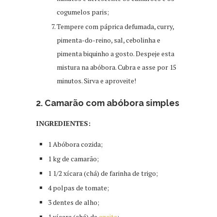
cogumelos paris;
Tempere com páprica defumada, curry,
pimenta-do-reino, sal, cebolinha e
pimenta biquinho a gosto. Despeje esta
mistura na abóbora. Cubra e asse por 15
minutos. Sirva e aproveite!
2. Camarão com abóbora simples
INGREDIENTES:
1 Abóbora cozida;
1 kg de camarão;
1 1/2 xícara (chá) de farinha de trigo;
4 polpas de tomate;
3 dentes de alho;
1 xícara (chá) de
azeite
;