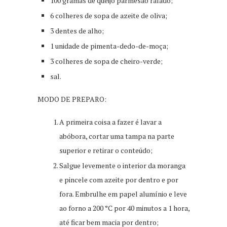
100 gramas de queijo parmesão ralado;
6 colheres de sopa de azeite de oliva;
3 dentes de alho;
1 unidade de pimenta-dedo-de-moça;
3 colheres de sopa de cheiro-verde;
sal.
MODO DE PREPARO:
A primeira coisa a fazer é lavar a
abóbora, cortar uma tampa na parte
superior e retirar o conteúdo;
Salgue levemente o interior da moranga
e pincele com azeite por dentro e por
fora. Embrulhe em papel alumínio e leve
ao forno a 200 °C por 40 minutos a 1 hora,
até ficar bem macia por dentro;