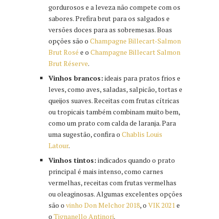
gordurosos e a leveza não compete com os
sabores. Prefira brut para os salgados e
versões doces para as sobremesas. Boas
opções são o
Champagne Billecart-Salmon
Brut Rosé
e o
Champagne Billecart Salmon
Brut Réserve
.
Vinhos brancos:
ideais para pratos frios e
leves, como aves, saladas, salpicão, tortas e
queijos suaves. Receitas com frutas cítricas
ou tropicais também combinam muito bem,
como um prato com calda de laranja. Para
uma sugestão, confira o
Chablis Louis
Latour
.
Vinhos tintos:
indicados quando o prato
principal é mais intenso, como carnes
vermelhas, receitas com frutas vermelhas
ou oleaginosas. Algumas excelentes opções
são o
vinho Don Melchor 2018
, o
VIK 2021
e
o
Tignanello Antinori
.