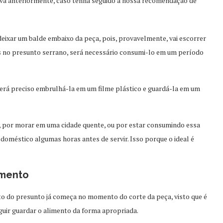
va anteriormente, caso tenha seguido a nossa recomendação de
ixar um balde embaixo da peça, pois, provavelmente, vai escorrer
s no presunto serrano, será necessário consumi-lo em um período
será preciso embrulhá-la em um filme plástico e guardá-la em um
a, por morar em uma cidade quente, ou por estar consumindo essa
odoméstico algumas horas antes de servir. Isso porque o ideal é
amento
 do presunto já começa no momento do corte da peça, visto que é
guir guardar o alimento da forma apropriada.