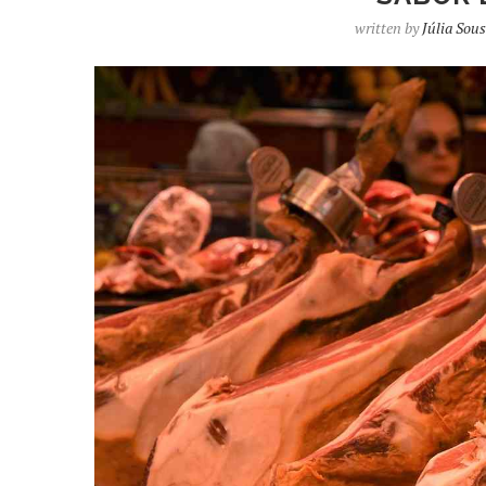
written by
Júlia Sou