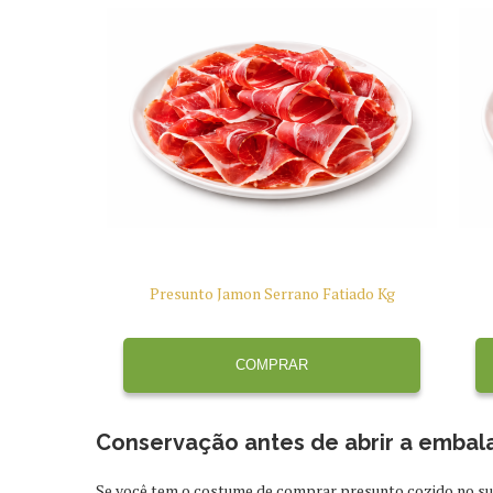
Presunto Jamon Serrano Fatiado Kg
COMPRAR
Conservação antes de abrir a emba
Se você tem o costume de comprar presunto cozido no su