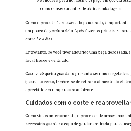
Pendure a peça no mesmo espaço em que ela esta
como conservar antes de abrir a embalagem.
Como o produto é armazenado pendurado, é importante de
um pouco de gordura dela. Após fazer os primeiros corte
entre 3 e 4 dias.
Entretanto, se você tiver adquirido uma peça desossada, 
local fresco e ventilado.
Caso você queira guardar o presunto serrano na geladeir
iguaria no verão, lembre-se de retirar o alimento do eletr
apreciá-lo em temperatura ambiente.
Cuidados com o corte e reaproveit
Como vimos anteriormente, o processo de armazenamento
necessário guardar a capa de gordura retirada para conse