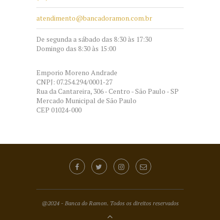
atendimento@bancadoramon.com.br
De segunda a sábado das 8:30 às 17:30
Domingo das 8:30 às 15:00
Emporio Moreno Andrade
CNPJ: 07.254.294/0001-27
Rua da Cantareira, 306 - Centro - São Paulo - SP
Mercado Municipal de São Paulo
CEP 01024-000
@2024 - Banca do Ramon. Todos os direitos reservados