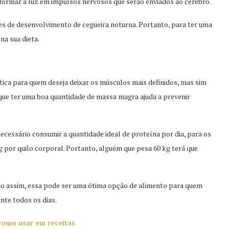
formar a luz em impulsos nervosos que serão enviados ao cérebro.
es de desenvolvimento de cegueira noturna. Portanto, para ter uma
 na sua dieta.
ca para quem deseja deixar os músculos mais definidos, mas sim
 que ter uma boa quantidade de massa magra ajuda a prevenir
ecessário consumir a quantidade ideal de proteína por dia, para os
 g por quilo corporal. Portanto, alguém que pesa 60 kg terá que
do assim, essa pode ser uma ótima opção de alimento para quem
ente todos os dias.
 como usar em receitas