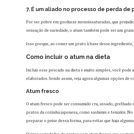
7. É um aliado no processo de perda de
Por ser pobre em gorduras monoinsaturadas, que prejudic
sensação de saciedade, o atum também pode ser um grand
Isso porque, ao comer um prato à base desse ingrediente,
Como incluir o atum na dieta
Incluir esse pescado na dieta é muito simples, você pode
elaborados. Sendo assim, veja agora algumas opções de co
Atum fresco
O atum fresco pode ser consumido cru, assado, grelhado o
pratos da cozinha japonesa, como sashimis e temakis. No 
preparar o peixe dessa forma, para evitar que haja algu
Outras variedades de pratos com atum fresco que costum