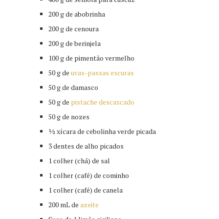
200 g de abobrinha
200 g de cenoura
200 g de berinjela
100 g de pimentão vermelho
50 g de
uvas-passas escuras
50 g de damasco
50 g de
pistache descascado
50 g de nozes
½ xícara de cebolinha verde picada
3 dentes de alho picados
1 colher (chá) de sal
1 colher (café) de cominho
1 colher (café) de canela
200 mL de
azeite