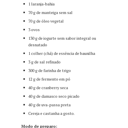
1 laranja-bahia
70 g de manteiga sem sal
70 g de óleo vegetal
3 ovos
130 g de iogurte sem sabor integral ou
desnatado
1 colher (chá) de essência de baunilha
3 g de sal refinado
300 g de farinha de trigo
12 g de fermento em pó
40 g de cranberry seca
40 g de damasco seco picado
40 g de uva-passa preta
Cereja e castanha a gosto.
Modo de preparo: