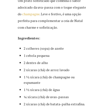
Um prato sofisticado que combina o sabor
adocicado da uva-passa com o toque elegante
do
champagne
. Leve e festivo, é uma opção
perfeita para complementar a ceia de Natal
com charme e sofisticação.
Ingredientes:
2 colheres (sopa) de azeite
1 cebola pequena
2 dentes de alho
2 xícaras (chá) de arroz lavado
1 ½ xícara (chá) de champagne ou
espumante
1 ½ xícara (chá) de água
¼ xícara (chá) de uvas-passas
2 xícaras (chá) de batata-palha extrafina.